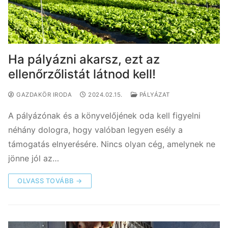
Ha pályázni akarsz, ezt az
ellenőrzőlistát látnod kell!
GAZDAKÖR IRODA
2024.02.15.
PÁLYÁZAT
A pályázónak és a könyvelőjének oda kell figyelni
néhány dologra, hogy valóban legyen esély a
támogatás elnyerésére. Nincs olyan cég, amelynek ne
jönne jól az…
OLVASS TOVÁBB →