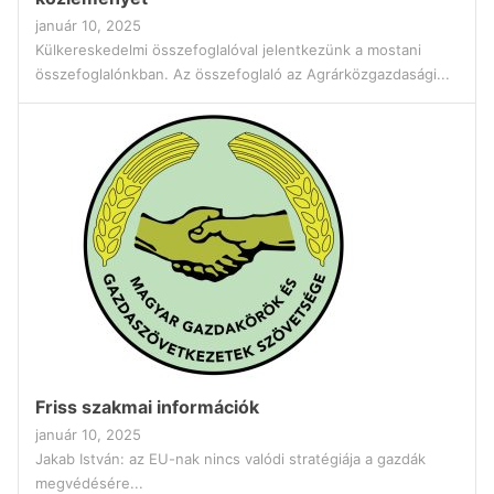
január 10, 2025
Külkereskedelmi összefoglalóval jelentkezünk a mostani
összefoglalónkban. Az összefoglaló az Agrárközgazdasági...
Friss szakmai információk
január 10, 2025
Jakab István: az EU-nak nincs valódi stratégiája a gazdák
megvédésére...