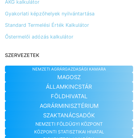
AKG kalkulátor
Gyakorlati képzőhelyek nyilvántartása
Standard Termelési Érték Kalkulátor
Őstermelői adózás kalkulátor
SZERVEZETEK
NEMZETI AGRÁRGAZDASÁGI KAMARA
MAGOSZ
ÁLLAMKINCSTÁR
FÖLDHIVATAL
AGRÁRMINISZTÉRIUM
SZAKTANÁCSADÓK
NEMZETI FÖLDÜGYI KÖZPONT
KÖZPONTI STATISZTIKAI HIVATAL