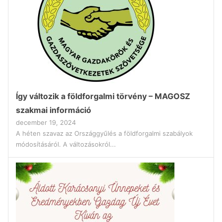
Így változik a földforgalmi törvény – MAGOSZ
szakmai információ
december 19, 2024
A héten szavaz az Országgyűlés a földforgalmi szabályok
módosításáról. A változásokról...