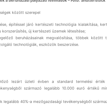
 a beruházási pályázati felhívások – Fotó: Shutterstock
ségek között szerepel
ése, építéssel járó kertészeti technológia kialakítása, ker
korszerűsítés, új kertészeti üzemek létesítése;
egelőző beruházásainak megvalósítása, többek között t
 szolgáló technológiák, eszközök beszerzése.
őző lezárt üzleti évben a standard termelési érték
kenységből származó legalább 10.000 euró értékű min
nek legalább 40%-a mezőgazdasági tevékenységből származ