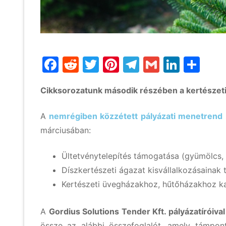
Facebook
Reddit
Twitter
Pinterest
Telegram
Gmail
Linke
Os
me
Cikksorozatunk második részében a kertészeti 
A
nemrégiben közzétett pályázati menetrend
márciusában:
Ültetvénytelepítés támogatása (gyümölcs,
Díszkertészeti ágazat kisvállalkozásainak
Kertészeti üvegházakhoz, hűtőházakhoz ka
A
Gordius Solutions Tender Kft. pályázatíróiva
össze az alábbi összefoglalót, amely támpont