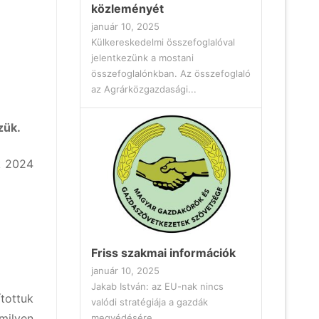
közleményét
január 10, 2025
Külkereskedelmi összefoglalóval
jelentkezünk a mostani
összefoglalónkban. Az összefoglaló
az Agrárközgazdasági...
zük.
k 2024
Friss szakmai információk
január 10, 2025
Jakab István: az EU-nak nincs
ítottuk
valódi stratégiája a gazdák
milyen
megvédésére...