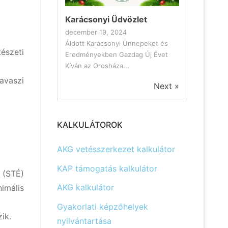
Karácsonyi Üdvözlet
december 19, 2024
Áldott Karácsonyi Ünnepeket és
tészeti
Eredményekben Gazdag Új Évet
Kíván az Orosháza...
avaszi
Next »
KALKULÁTOROK
AKG vetésszerkezet kalkulátor
KAP támogatás kalkulátor
 (STÉ)
AKG kalkulátor
imális
Gyakorlati képzőhelyek
ik.
nyilvántartása