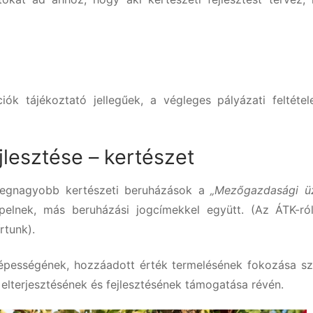
ók tájékoztató jellegűek, a végleges pályázati feltétel
esztése – kertészet
a legnagyobb kertészeti beruházások a
„Mezőgazdasági 
elnek, más beruházási jogcímekkel együtt. (Az ÁTK-ró
rtunk).
épességének, hozzáadott érték termelésének fokozása sz
k elterjesztésének és fejlesztésének támogatása révén.