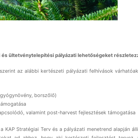
dIn
sza
g
és ültetvénytelepítési pályázati lehetőségeket részletez
szerint az alábbi kertészeti pályázati felhívások várhatóa
 gyógynövény, borszőlő)
 támogatása
pcsolódó, valamint post-harvest fejlesztések támogatása
l
a KAP Stratégiai Terv és a pályázati menetrend alapján áll
okat ad ahhoz, hogy aki kertészeti fejlesztést tervez, 