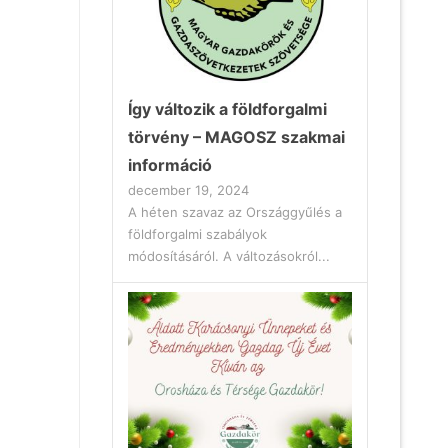
Így változik a földforgalmi
törvény – MAGOSZ szakmai
információ
december 19, 2024
A héten szavaz az Országgyűlés a
földforgalmi szabályok
módosításáról. A változásokról...