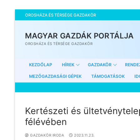
OROSHÁZA ÉS TÉRSÉGE GAZDAKÖR
MAGYAR GAZDÁK PORTÁLJA
OROSHÁZA ÉS TÉRSÉGE GAZDAKÖR
KEZDŐLAP
HÍREK
GAZDAKÖR
RENDE
MEZŐGAZDASÁGI GÉPEK
TÁMOGATÁSOK
ID
Kertészeti és ültetvénytele
félévében
GAZDAKÖR IRODA
2023.11.23.