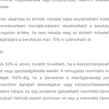
rzése.
an vásárlása az érintett művelet teljes elszámolható kiad
ermészetbeni hozzájárulásként elszámolható a beruhá
ingatlan értéke, ha nem haladja meg az érintett művelet 
vásárlására a beruházás max. 10%-a számolható el.
ás
ebb 50%-a, amely tovább növelhető, ha a kedvezményezett 
tat vagy gazdaságátadás esetén. A támogatás maximális m
tségek 100%-áig, ha a beruházás a mezőgazdasági pot
edvezőtlen éghajlati jelenségeket vagy katasztrófaesemé
ésekre irányul. Az egy projektre igényelhető maximális tám
ályázati felhívás esetén pontosan mi lesz a maximális tám