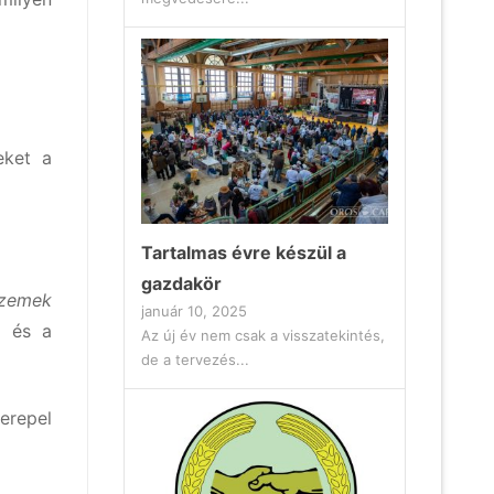
eket a
Tartalmas évre készül a
gazdakör
üzemek
január 10, 2025
l és a
Az új év nem csak a visszatekintés,
de a tervezés...
erepel