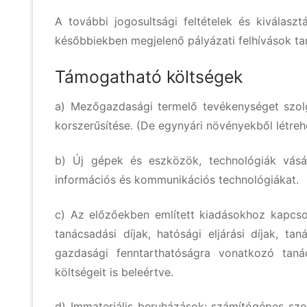
A további jogosultsági feltételek és kiválaszt
későbbiekben megjelenő pályázati felhívások ta
Támogatható költségek
a) Mezőgazdasági termelő tevékenységet szolgá
korszerűsítése. (De egynyári növényekből létre
b) Új gépek és eszközök, technológiák vásár
információs és kommunikációs technológiákat.
c) Az előzőekben említett kiadásokhoz kapcso
tanácsadási díjak, hatósági eljárási díjak, t
gazdasági fenntarthatóságra vonatkozó tanác
költségeit is beleértve.
d) Immateriális beruházások: számítógépes szo