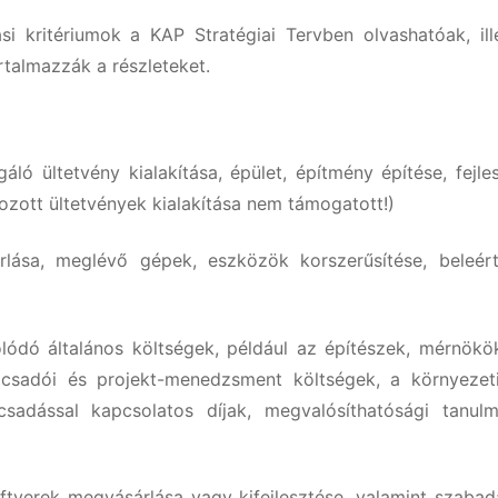
ási kritériumok a KAP Stratégiai Tervben olvashatóak, ill
rtalmazzák a részleteket.
ló ültetvény kialakítása, épület, építmény építése, fejle
hozott ültetvények kialakítása nem támogatott!)
lása, meglévő gépek, eszközök korszerűsítése, beleér
lódó általános költségek, például az építészek, mérnökök 
anácsadói és projekt-menedzsment költségek, a környezet
sadással kapcsolatos díjak, megvalósíthatósági tanul
ftverek megvásárlása vagy kifejlesztése, valamint szabad