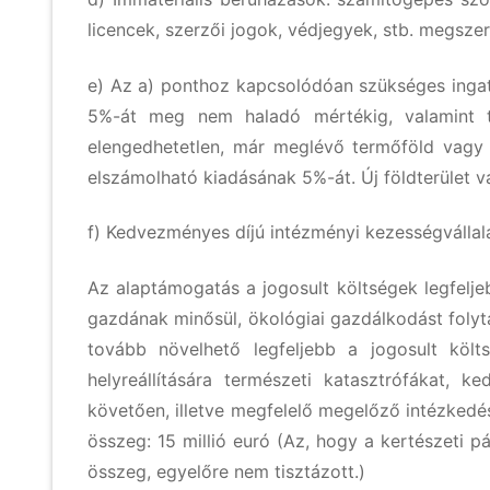
licencek, szerzői jogok, védjegyek, stb. megsze
e) Az a) ponthoz kapcsolódóan szükséges ingatl
5%-át meg nem haladó mértékig, valamint t
elengedhetetlen, már meglévő termőföld vagy 
elszámolható kiadásának 5%-át. Új földterület 
f) Kedvezményes díjú intézményi kezességvállal
Az alaptámogatás a jogosult költségek legfelj
gazdának minősül, ökológiai gazdálkodást foly
tovább növelhető legfeljebb a jogosult köl
helyreállítására természeti katasztrófákat, k
követően, illetve megfelelő megelőző intézked
összeg: 15 millió euró (Az, hogy a kertészeti p
összeg, egyelőre nem tisztázott.)