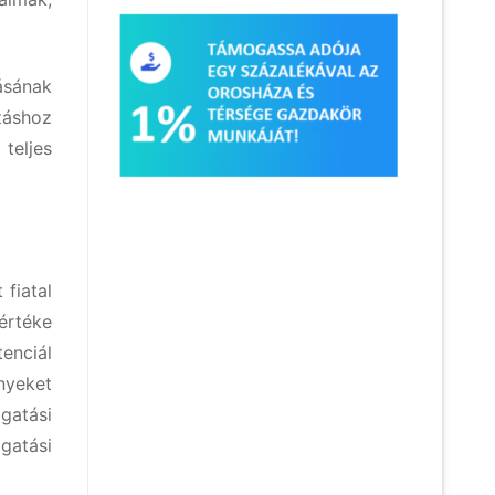
ásának
záshoz
teljes
fiatal
értéke
enciál
nyeket
ogatási
ogatási