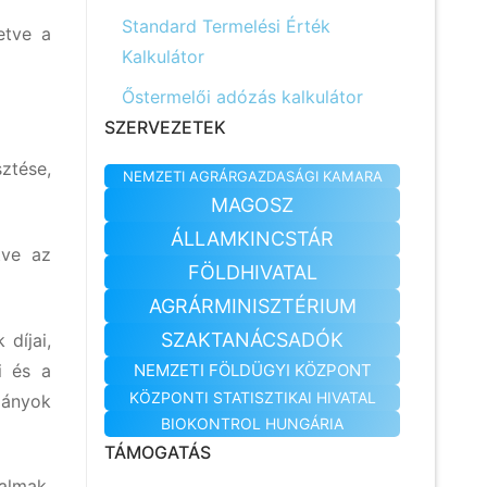
Standard Termelési Érték
etve a
Kalkulátor
Őstermelői adózás kalkulátor
SZERVEZETEK
sztése,
NEMZETI AGRÁRGAZDASÁGI KAMARA
MAGOSZ
ÁLLAMKINCSTÁR
tve az
FÖLDHIVATAL
AGRÁRMINISZTÉRIUM
SZAKTANÁCSADÓK
díjai,
i és a
NEMZETI FÖLDÜGYI KÖZPONT
KÖZPONTI STATISZTIKAI HIVATAL
mányok
BIOKONTROL HUNGÁRIA
TÁMOGATÁS
almak,