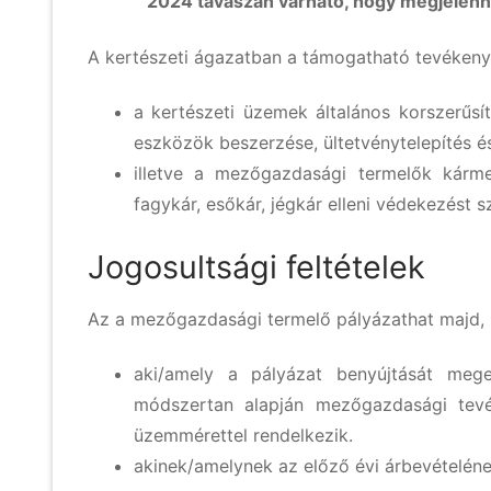
2024 tavaszán várható, hogy megjelennek
A kertészeti ágazatban a támogatható tevékeny
a kertészeti üzemek általános korszerűsít
eszközök beszerzése, ültetvénytelepítés és 
illetve a mezőgazdasági termelők kárm
fagykár, esőkár, jégkár elleni védekezést
Jogosultsági feltételek
Az a mezőgazdasági termelő pályázathat majd,
aki/amely a pályázat benyújtását megel
módszertan alapján mezőgazdasági tevé
üzemmérettel rendelkezik.
akinek/amelynek az előző évi árbevételé