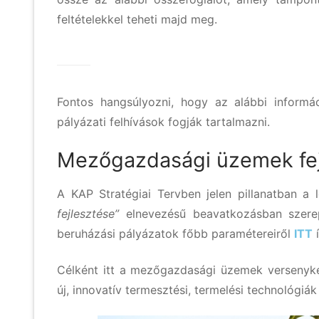
feltételekkel teheti majd meg.
Fontos hangsúlyozni, hogy az alábbi informáci
pályázati felhívások fogják tartalmazni.
Mezőgazdasági üzemek fejl
A KAP Stratégiai Tervben jelen pillanatban 
fejlesztése”
elnevezésű beavatkozásban szerep
beruházási pályázatok főbb paramétereiről
ITT
í
Célként itt a mezőgazdasági üzemek versenyk
új, innovatív termesztési, termelési technológiá