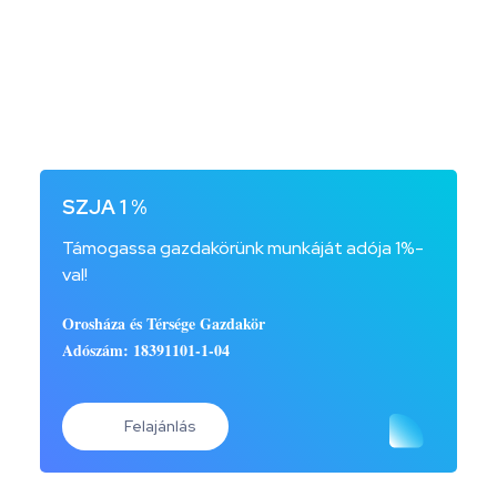
SZJA 1 %
Támogassa gazdakörünk munkáját adója 1%-
val!
Orosháza és Térsége Gazdakör
Adószám: 18391101-1-04
Felajánlás