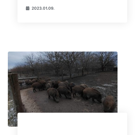
2023.01.09.
“A vaddisznó is állat, én pedig
állattenyésztő vagyok”