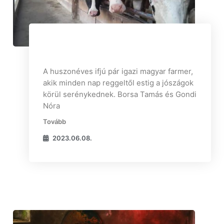
Huszonéves magyar farmerek, akiknek
a jószág a mindenük
A huszonéves ifjú pár igazi magyar farmer,
akik minden nap reggeltől estig a jószágok
körül serénykednek. Borsa Tamás és Gondi
Nóra
Tovább
2023.06.08.