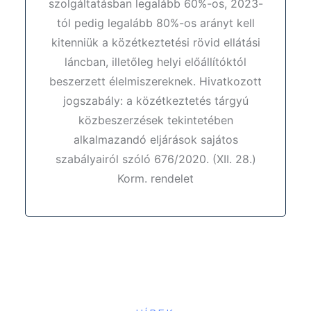
szolgáltatásban legalább 60%-os, 2023-
tól pedig legalább 80%-os arányt kell
kitenniük a közétkeztetési rövid ellátási
láncban, illetőleg helyi előállítóktól
beszerzett élelmiszereknek. Hivatkozott
jogszabály: a közétkeztetés tárgyú
közbeszerzések tekintetében
alkalmazandó eljárások sajátos
szabályairól szóló 676/2020. (XII. 28.)
Korm. rendelet