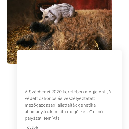
Megnyílt az „Őshonos in situ
támogatás” esetén a 2023 évi
támogatási kérelem benyújtásának
időszaka
A Széchenyi 2020 keretében megjelent „A
védett őshonos és veszélyeztetett
mezőgazdasági állatfajták genetikai
állományának in situ megőrzése” című
pályázati felhívás
Tovább