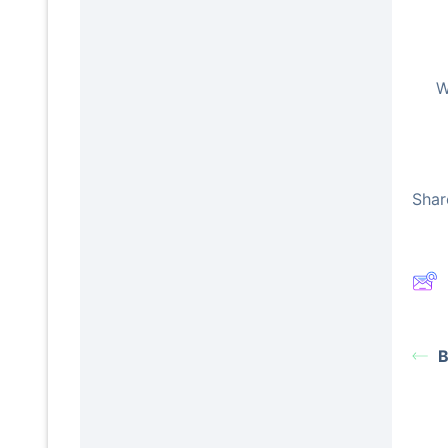
W
Share
B