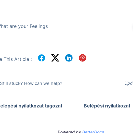
hat are your Feelings
 This Article :
Still stuck? How can we help?
Upda
elepési nyilatkozat tagozat
Belépési nyilatkozat
Powered by
BetterDocs