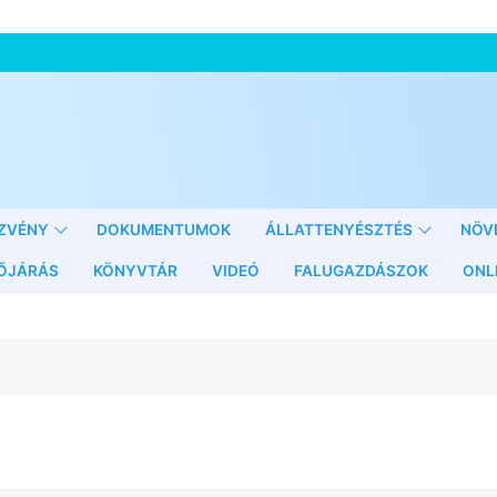
ZVÉNY
DOKUMENTUMOK
ÁLLATTENYÉSZTÉS
NÖV
ŐJÁRÁS
KÖNYVTÁR
VIDEÓ
FALUGAZDÁSZOK
ONL