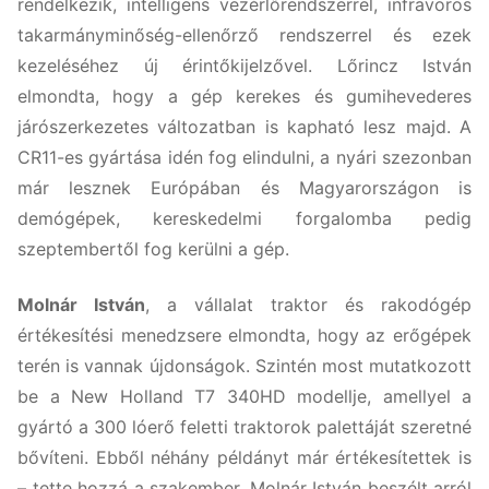
rendelkezik, intelligens vezérlőrendszerrel, infravörös
takarmányminőség-ellenőrző rendszerrel és ezek
kezeléséhez új érintőkijelzővel. Lőrincz István
elmondta, hogy a gép kerekes és gumihevederes
járószerkezetes változatban is kapható lesz majd. A
CR11-es gyártása idén fog elindulni, a nyári szezonban
már lesznek Európában és Magyarországon is
demógépek, kereskedelmi forgalomba pedig
szeptembertől fog kerülni a gép.
Molnár István
, a vállalat traktor és rakodógép
értékesítési menedzsere elmondta, hogy az erőgépek
terén is vannak újdonságok. Szintén most mutatkozott
be a New Holland T7 340HD modellje, amellyel a
gyártó a 300 lóerő feletti traktorok palettáját szeretné
bővíteni. Ebből néhány példányt már értékesítettek is
– tette hozzá a szakember. Molnár István beszélt arról