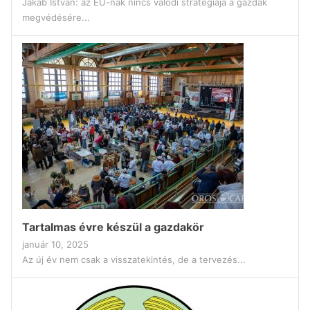
Jakab István: az EU-nak nincs valódi stratégiája a gazdák
megvédésére...
Tartalmas évre készül a gazdakör
január 10, 2025
Az új év nem csak a visszatekintés, de a tervezés...