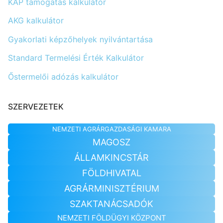
KAP támogatás kalkulátor
AKG kalkulátor
Gyakorlati képzőhelyek nyilvántartása
Standard Termelési Érték Kalkulátor
Őstermelői adózás kalkulátor
SZERVEZETEK
NEMZETI AGRÁRGAZDASÁGI KAMARA
MAGOSZ
ÁLLAMKINCSTÁR
FÖLDHIVATAL
AGRÁRMINISZTÉRIUM
SZAKTANÁCSADÓK
NEMZETI FÖLDÜGYI KÖZPONT