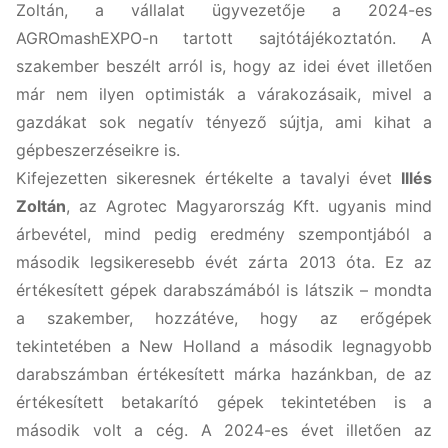
Zoltán, a vállalat ügyvezetője a 2024-es
AGROmashEXPO-n tartott sajtótájékoztatón. A
szakember beszélt arról is, hogy az idei évet illetően
már nem ilyen optimisták a várakozásaik, mivel a
gazdákat sok negatív tényező sújtja, ami kihat a
gépbeszerzéseikre is.
Kifejezetten sikeresnek értékelte a tavalyi évet
Illés
Zoltán
, az Agrotec Magyarország Kft. ugyanis mind
árbevétel, mind pedig eredmény szempontjából a
második legsikeresebb évét zárta 2013 óta. Ez az
értékesített gépek darabszámából is látszik – mondta
a szakember, hozzátéve, hogy az erőgépek
tekintetében a New Holland a második legnagyobb
darabszámban értékesített márka hazánkban, de az
értékesített betakarító gépek tekintetében is a
második volt a cég. A 2024-es évet illetően az