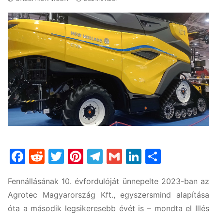
Facebook
Reddit
Twitter
Pinterest
Telegram
Gmail
LinkedIn
Ossza
meg
Fennállásának 10. évfordulóját ünnepelte 2023-ban az
Agrotec Magyarország Kft., egyszersmind alapítása
óta a második legsikeresebb évét is – mondta el Illés