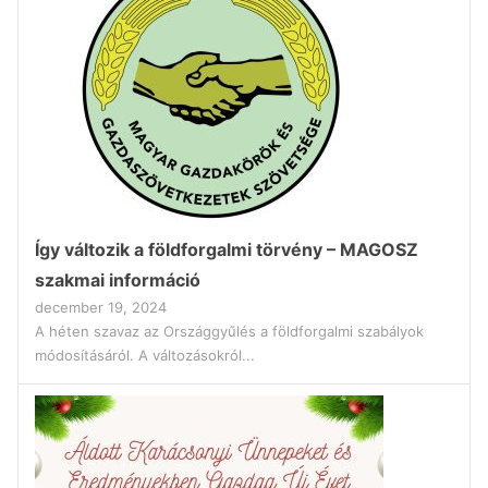
Így változik a földforgalmi törvény – MAGOSZ
szakmai információ
december 19, 2024
A héten szavaz az Országgyűlés a földforgalmi szabályok
módosításáról. A változásokról...