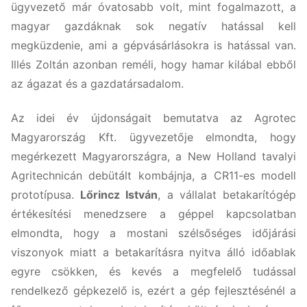
ügyvezető már óvatosabb volt, mint fogalmazott, a
magyar gazdáknak sok negatív hatással kell
megküzdenie, ami a gépvásárlásokra is hatással van.
Illés Zoltán azonban reméli, hogy hamar kilábal ebből
az ágazat és a gazdatársadalom.
Az idei év újdonságait bemutatva az Agrotec
Magyarország Kft. ügyvezetője elmondta, hogy
megérkezett Magyarországra, a New Holland tavalyi
Agritechnicán debütált kombájnja, a CR11-es modell
prototípusa.
Lőrincz István
, a vállalat betakarítógép
értékesítési menedzsere a géppel kapcsolatban
elmondta, hogy a mostani szélsőséges időjárási
viszonyok miatt a betakarításra nyitva álló időablak
egyre csökken, és kevés a megfelelő tudással
rendelkező gépkezelő is, ezért a gép fejlesztésénél a