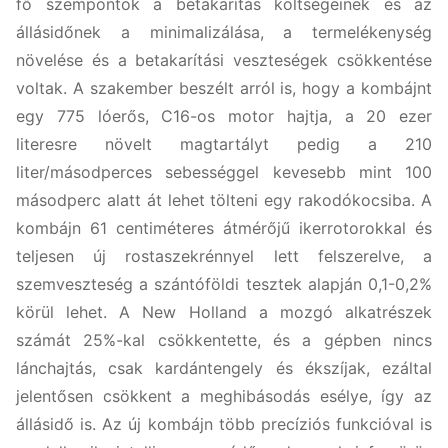
fő szempontok a betakarítás költségeinek és az
állásidőnek a minimalizálása, a termelékenység
növelése és a betakarítási veszteségek csökkentése
voltak. A szakember beszélt arról is, hogy a kombájnt
egy 775 lóerős, C16-os motor hajtja, a 20 ezer
literesre növelt magtartályt pedig a 210
liter/másodperces sebességgel kevesebb mint 100
másodperc alatt át lehet tölteni egy rakodókocsiba. A
kombájn 61 centiméteres átmérőjű ikerrotorokkal és
teljesen új rostaszekrénnyel lett felszerelve, a
szemveszteség a szántóföldi tesztek alapján 0,1-0,2%
körül lehet. A New Holland a mozgó alkatrészek
számát 25%-kal csökkentette, és a gépben nincs
lánchajtás, csak kardántengely és ékszíjak, ezáltal
jelentősen csökkent a meghibásodás esélye, így az
állásidő is. Az új kombájn több precíziós funkcióval is