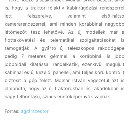
is, hogy a traktor félaktív kabinrúgózási rendszerrel
lett felszerelve, valamint első-hátsó
kamerarendszerrel, ami minden korábbinál nagyobb
látómezőt tesz lehetővé. Az új modellek már a
flottakövetési és telemetikai szolgáltatásokat is
támogatják. A gyártó új teleszkópos rakodógépe
pedig 7 méteres gémmel, a korábbinál is jobb
jobboldali kilátással rendelkezik, ezenkívül megújult
kabinnal és új kezelői panellel, ami teljes körű kontrollt
biztosít a gép felett. Molnár István végezetül azt is
elmondta, hogy az új traktorokban és rakodókban is
nagy felbontású, színes érintőképernyők vannak.
Forrás:
agrárszektor