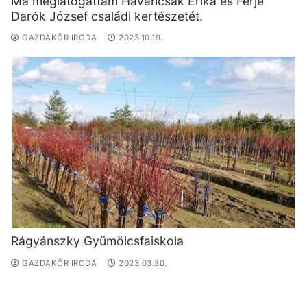
Ma meglátogattam Havancsák Erika és Férje
Darók József családi kertészetét.
GAZDAKÖR IRODA
2023.10.19.
Rágyánszky Gyümölcsfaiskola
GAZDAKÖR IRODA
2023.03.30.