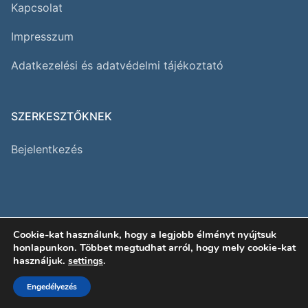
Kapcsolat
Impresszum
Adatkezelési és adatvédelmi tájékoztató
SZERKESZTŐKNEK
Bejelentkezés
Cookie-kat használunk, hogy a legjobb élményt nyújtsuk
Copyright 2026 Magyar Gazdák Portálja
honlapunkon. Többet megtudhat arról, hogy mely cookie-kat
használjuk.
settings
.
Engedélyezés