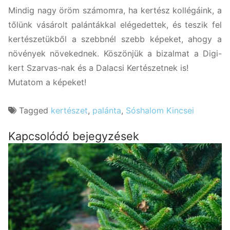
meg
Mindig nagy öröm számomra, ha kertész kollégáink, a
tőlünk vásárolt palántákkal elégedettek, és teszik fel
kertészetükből a szebbnél szebb képeket, ahogy a
növények növekednek. Köszönjük a bizalmat a Digi-
kert Szarvas-nak és a Dalacsi Kertészetnek is!
Mutatom a képeket!
Tagged
kertészet
,
palánta
,
Sóshalom Kincsei
Kapcsolódó bejegyzések