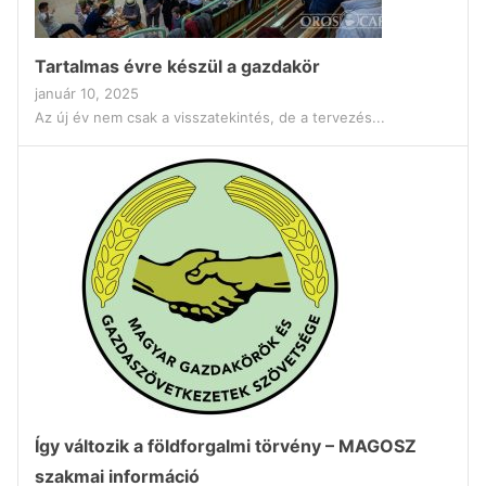
Tartalmas évre készül a gazdakör
január 10, 2025
Az új év nem csak a visszatekintés, de a tervezés...
Így változik a földforgalmi törvény – MAGOSZ
szakmai információ