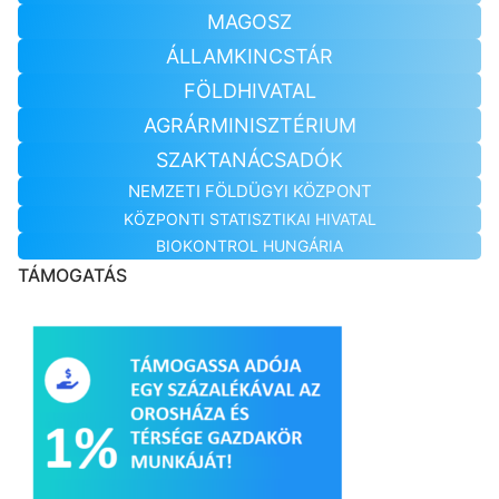
MAGOSZ
ÁLLAMKINCSTÁR
FÖLDHIVATAL
AGRÁRMINISZTÉRIUM
SZAKTANÁCSADÓK
NEMZETI FÖLDÜGYI KÖZPONT
KÖZPONTI STATISZTIKAI HIVATAL
BIOKONTROL HUNGÁRIA
TÁMOGATÁS