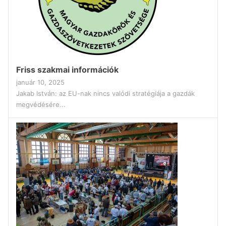
Friss szakmai információk
január 10, 2025
Jakab István: az EU-nak nincs valódi stratégiája a gazdák
megvédésére...