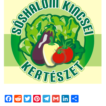
Facebook
Reddit
Twitter
Pinterest
Telegram
Gmail
LinkedIn
Ossza