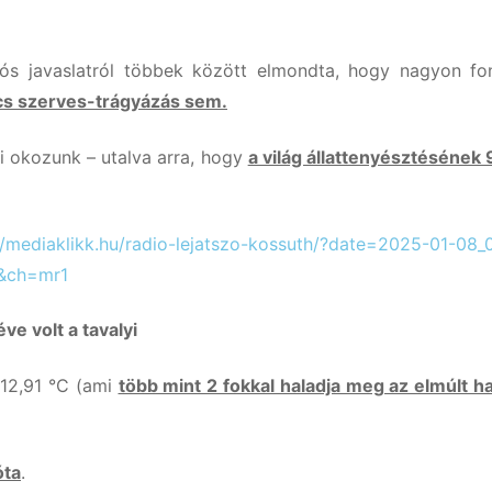
niós javaslatról többek között elmondta, hogy nagyon fo
ncs szerves-trágyázás sem.
i okozunk – utalva arra, hogy
a világ állattenyésztésének
//mediaklikk.hu/radio-lejatszo-kossuth/?date=2025-01-08_
&ch=mr1
e volt a tavalyi
12,91 °C (ami
több mint 2 fokkal haladja meg az elmúlt h
óta
.