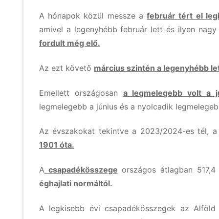
A hónapok közül messze a
február tért el le
amivel a legenyhébb február lett és ilyen nagy
fordult még elő.
Az ezt követő
március szintén a legenyhébb let
Emellett országosan
a legmelegebb volt a j
legmelegebb a június és a nyolcadik legmelegebb
Az évszakokat tekintve a 2023/2024-es tél, 
1901 óta.
A
csapadékösszege
országos átlagban 517,4
éghajlati normáltól.
A legkisebb évi csapadékösszegek az Alföld d