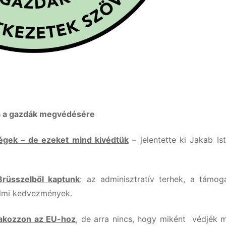
dIn
sza
g
ája a gazdák megvédésére
gségek – de ezeket mind kivédtük
– jelentette ki Jakab Is
Brüsszelből kaptunk
: az adminisztratív terhek, a támog
delmi kedvezmények.
lakozzon az EU-hoz
, de arra nincs, hogy miként védjék 