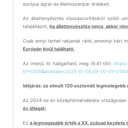
európai agrár-és élelmiszeripar érdekeit.
Az állattenyésztés visszaszorításáról szóló u
talajállapot,
ha állattenyésztés nincs, akkor ni
Csak annyi terhet rakjanak ránk, amennyi kárt m
Európán kívül található.
Az interjú itt hallgatható meg (6:41-től):
https:
01+0100&enddate=2025-01-08_09-00-01+0100
Időjárás: az elmúlt 120 esztendő legmelegebb év
Az 2024-es év középhőmérséklete országosan 
év átlagát
).
Ez
a legmagasabb érték a XX. század kezdete 