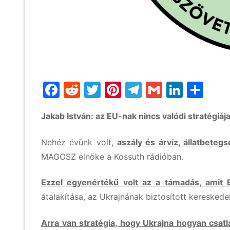
Facebook
Reddit
Twitter
Pinterest
Telegram
Gmail
Linke
Os
me
Jakab István: az EU-nak nincs valódi stratégi
Nehéz évünk volt,
aszály és árvíz, állatbete
MAGOSZ elnöke a Kossuth rádióban.
Ezzel egyenértékű volt az a támadás, amit 
átalakítása, az Ukrajnának biztosított kereske
Arra van stratégia, hogy Ukrajna hogyan csat