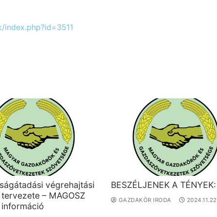
k/index.php?id=3511
ságátadási végrehajtási
BESZÉLJENEK A TÉNYEK:
t tervezete – MAGOSZ
GAZDAKÖR IRODA
2024.11.22
 információ