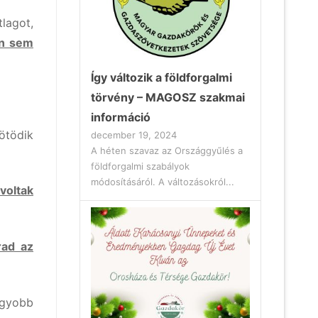
lagot,
an sem
Így változik a földforgalmi
törvény – MAGOSZ szakmai
információ
ötödik
december 19, 2024
A héten szavaz az Országgyűlés a
földforgalmi szabályok
módosításáról. A változásokról...
voltak
rad az
agyobb