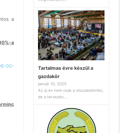
ntos a
 90%-a
06-00-
Tartalmas évre készül a
gazdakör
január 10, 2025
Az új év nem csak a visszatekintés,
de a tervezés...
arminc