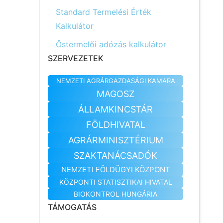
Standard Termelési Érték
Kalkulátor
Őstermelői adózás kalkulátor
SZERVEZETEK
NEMZETI AGRÁRGAZDASÁGI KAMARA
MAGOSZ
ÁLLAMKINCSTÁR
FÖLDHIVATAL
AGRÁRMINISZTÉRIUM
SZAKTANÁCSADÓK
NEMZETI FÖLDÜGYI KÖZPONT
KÖZPONTI STATISZTIKAI HIVATAL
BIOKONTROL HUNGÁRIA
TÁMOGATÁS