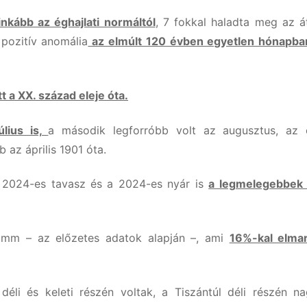
ginkább az éghajlati normáltól
, 7 fokkal haladta meg az át
 pozitív anomália
az elmúlt 120 évben egyetlen hónapb
t a XX. század eleje óta.
úlius is,
a második legforróbb volt az augusztus, az 
 az április 1901 óta.
a 2024-es tavasz és a 2024-es nyár is
a legmelegebbek 
 mm – az előzetes adatok alapján –, ami
16%-kal elma
éli és keleti részén voltak, a Tiszántúl déli részén n