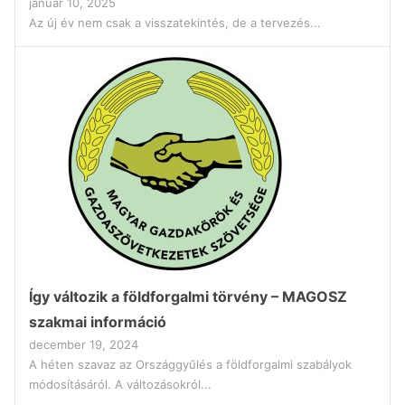
január 10, 2025
Az új év nem csak a visszatekintés, de a tervezés...
Így változik a földforgalmi törvény – MAGOSZ
szakmai információ
december 19, 2024
A héten szavaz az Országgyűlés a földforgalmi szabályok
módosításáról. A változásokról...