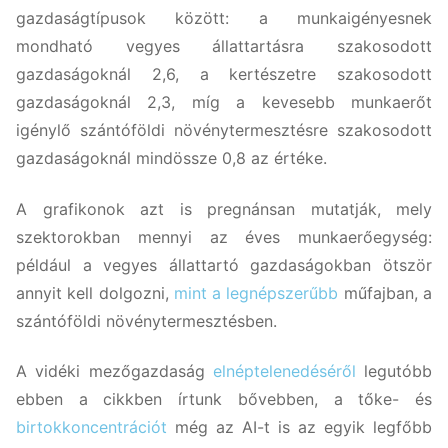
gazdaságtípusok között: a munkaigényesnek
mondható vegyes állattartásra szakosodott
gazdaságoknál 2,6, a kertészetre szakosodott
gazdaságoknál 2,3, míg a kevesebb munkaerőt
igénylő szántóföldi növénytermesztésre szakosodott
gazdaságoknál mindössze 0,8 az értéke.
A grafikonok azt is pregnánsan mutatják, mely
szektorokban mennyi az éves munkaerőegység:
például a vegyes állattartó gazdaságokban ötször
annyit kell dolgozni,
mint a legnépszerűbb
műfajban, a
szántóföldi növénytermesztésben.
A vidéki mezőgazdaság
elnéptelenedéséről
legutóbb
ebben a cikkben írtunk bővebben, a tőke- és
birtokkoncentrációt
még az AI-t is az egyik legfőbb