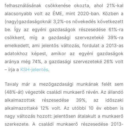
felhasználásának csökkenése okozta, ahol 21%-kal
alacsonyabb volt az ÉME, mint 2020-ban. Közben a
(nagy)gazdaságoknál 3,2%-os növekedés következett
be. Így az egyéni gazdaságok részesedése 61%-ra
csökkent, míg a gazdasági szervezeteké 39%-ra
emelkedett, ami jelentős változás, fordulat a 2013-as
adatokhoz képest, amikor az egyéni gazdaságok
aránya még 74%, a gazdasági szervezeteké 26% volt
– írja a
KSH-jelentés
.
Tavaly már a mezőgazdasági munkának felét sem
(48%-át) végezték családi munkaerő révén. Az állandó
alkalmazottak részesedése 39%, az időszaki
alkalmazottaké 12% volt. Az utóbbi 10 év ebben is
nagy változás hozott: jelentősen átalakult a munkaerő
szerkezete. A családi munkaerő részesedése 2013-