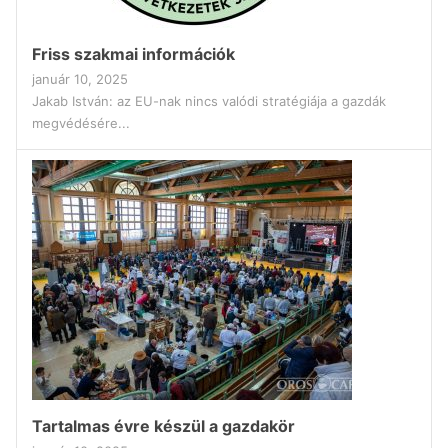
Friss szakmai információk
január 10, 2025
Jakab István: az EU-nak nincs valódi stratégiája a gazdák
megvédésére...
Tartalmas évre készül a gazdakör