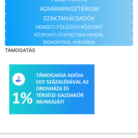
AGRÁRMINISZTÉRIUM
SZAKTANÁCSADÓK
NEMZETI FÖLDÜGYI KÖZPONT
KÖZPONTI STATISZTIKAI HIVATAL
BIOKONTROL HUNGÁRIA
TÁMOGATÁS