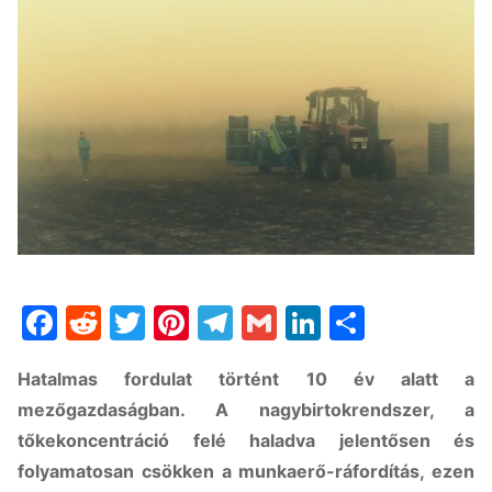
Facebook
Reddit
Twitter
Pinterest
Telegram
Gmail
LinkedIn
Ossza
meg
Hatalmas fordulat történt 10 év alatt a
mezőgazdaságban. A nagybirtokrendszer, a
tőkekoncentráció felé haladva jelentősen és
folyamatosan csökken a munkaerő-ráfordítás, ezen