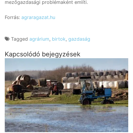
mezőgazdasági problémaként említi.
Forrás:
agraragazat.hu
Tagged
agrárium
,
birtok
,
gazdaság
Kapcsolódó bejegyzések