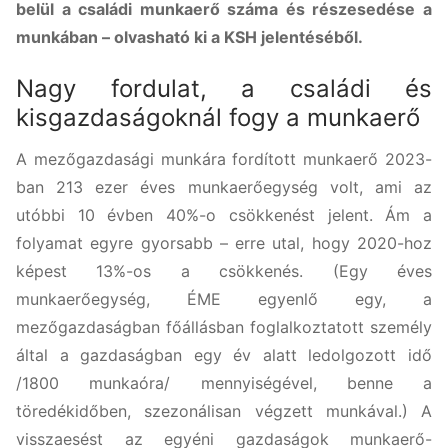
belül a családi munkaerő száma és részesedése a
munkában – olvasható ki a KSH jelentéséből.
Nagy fordulat, a családi és
kisgazdaságoknál fogy a munkaerő
A mezőgazdasági munkára fordított munkaerő 2023-
ban 213 ezer éves munkaerőegység volt, ami az
utóbbi 10 évben 40%-o csökkenést jelent. Ám a
folyamat egyre gyorsabb – erre utal, hogy 2020-hoz
képest 13%-os a csökkenés. (Egy éves
munkaerőegység, ÉME egyenlő egy, a
mezőgazdaságban főállásban foglalkoztatott személy
által a gazdaságban egy év alatt ledolgozott idő
/1800 munkaóra/ mennyiségével, benne a
töredékidőben, szezonálisan végzett munkával.) A
visszaesést az egyéni gazdaságok munkaerő-