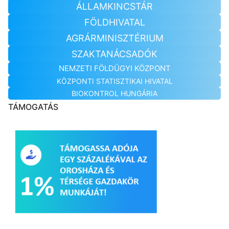
ÁLLAMKINCSTÁR
FÖLDHIVATAL
AGRÁRMINISZTÉRIUM
SZAKTANÁCSADÓK
NEMZETI FÖLDÜGYI KÖZPONT
KÖZPONTI STATISZTIKAI HIVATAL
BIOKONTROL HUNGÁRIA
TÁMOGATÁS