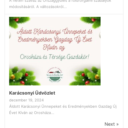
A héten szavaz az Országgyűlés a földforgalmi szabályok
módosításáról. A változásokról...
Karácsonyi Üdvözlet
december 19, 2024
Áldott Karácsonyi Ünnepeket és Eredményekben Gazdag Új
Évet Kíván az Orosháza...
Next »