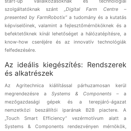
start-up vállalkozásoknak és technológiai
szolgáltatóknak szánt
„Digital Farm Centre –
presented by FarmRobotix”
a tudomány és a kutatás
képviselőinek, valamint a fejlesztőmérnököknek és a
befektetőknek kínál lehetőséget a hálózatépítésre, a
know-how cseréjére és az innovatív technológiák
felfedezésére.
Az ideális kiegészítés: Rendszerek
és alkatrészek
Az Agritechnica kiállítással párhuzamosan kerül
megrendezésre a
Systems & Components
– a
mezőgazdasági gépek és a terepjáró-ágazat
nemzetközi beszállítói iparának B2B piactere. A
„Touch Smart Efficiency” vezérmotívum alatt a
Systems & Components rendezvényen mérnökök,