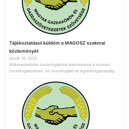
Tájékoztatásul küldöm a MAGOSZ szakmai
közleményét
január 10, 2025
Külkereskedelmi összefoglalóval jelentkezünk a mostani
összefoglalónkban. Az összefoglaló az Agrárközgazdasági...