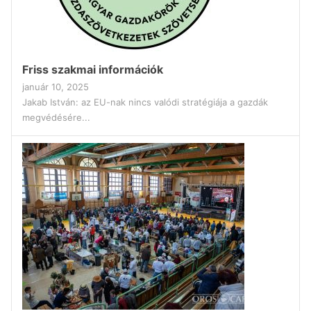
Friss szakmai információk
január 10, 2025
Jakab István: az EU-nak nincs valódi stratégiája a gazdák
megvédésére...