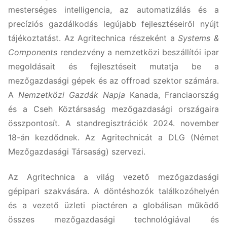
mesterséges intelligencia, az automatizálás és a
precíziós gazdálkodás legújabb fejlesztéseiről nyújt
tájékoztatást. Az Agritechnica részeként a
Systems &
Components
rendezvény a nemzetközi beszállítói ipar
megoldásait és fejlesztéseit mutatja be a
mezőgazdasági gépek és az offroad szektor számára.
A
Nemzetközi Gazdák Napja
Kanada, Franciaország
és a Cseh Köztársaság mezőgazdasági országaira
összpontosít. A standregisztrációk 2024. november
18-án kezdődnek. Az Agritechnicát a DLG (Német
Mezőgazdasági Társaság) szervezi.
Az Agritechnica a világ vezető mezőgazdasági
gépipari szakvására. A döntéshozók találkozóhelyén
és a vezető üzleti piactéren a globálisan működő
összes mezőgazdasági technológiával és