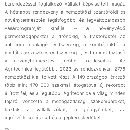
berendezéssel foglalkozó vállalat képviselteti magát.
A hétnapos rendezvény a nemzetközi szántóföldi és
növénytermesztés legátfogóbb és legváltozatosabb
vásárprogramját kínálja – a növényvédő
permetezőgépektől a drónokig, a traktoroktól az
autonóm munkagéprendszerekig, a kombájnoktól a
digitális asszisztensrendszerekig –, és fórumot biztosít
a növénytermesztés jövőbeli kérdéseihez. Az
Agritechnica legutóbbi, 2023-as rendezvényén 2776
nemzetközi kiállító vett részt. A 149 országból érkező
több mint 470 000 szakmai látogatóval új rekordot
állított fel, és a legutóbbi Agritechnica a világ minden
tájáról vonzotta a mezőgazdasági szakembereket,
köztük a vállalkozókat, a gépgyűrűket, az
agrárvállalkozásokat és a gépkereskedőket.