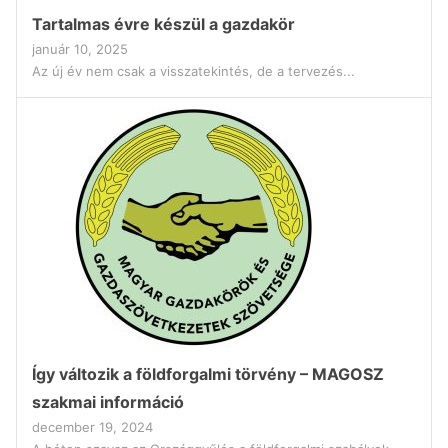
Tartalmas évre készül a gazdakör
január 10, 2025
Az új év nem csak a visszatekintés, de a tervezés...
Így változik a földforgalmi törvény – MAGOSZ
szakmai információ
december 19, 2024