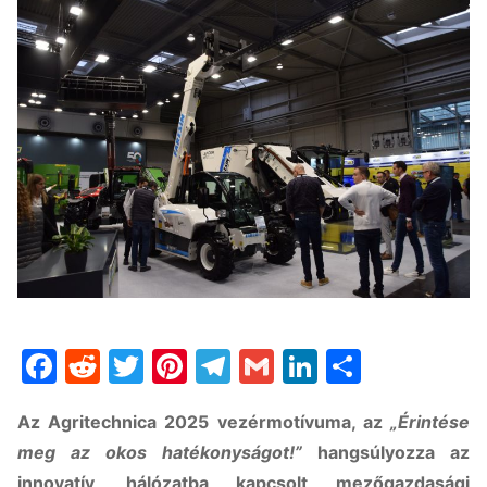
Facebook
Reddit
Twitter
Pinterest
Telegram
Gmail
LinkedIn
Ossza
meg
Az Agritechnica 2025 vezérmotívuma, az
„Érintése
meg az okos hatékonyságot!”
hangsúlyozza az
innovatív, hálózatba kapcsolt mezőgazdasági